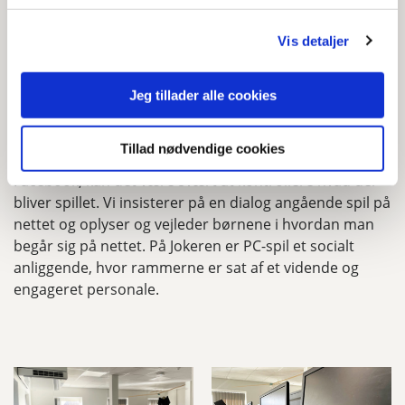
computerne og tale med børnene om hvad de oplever
foran skærmen. Vores medarbejdere spiller selv
Vis detaljer
computer og sætter sig grundigt ind i spillene, så vi
opbygger et fællesskab omkring PC-spillet. Vi taler med
børnene om hvad de oplever bag skærmen og på den
Jeg tillader alle cookies
måde forholder vi os til børnenes brug af spil, i stedet
for blindt at forbyde spillene. Da mange spil findes
Tillad nødvendige cookies
online på diverse hjemmesider som gratis spil dk og
Facebook, kan det være svært at kontrollere hvad der
bliver spillet. Vi insisterer på en dialog angående spil på
nettet og oplyser og vejleder børnene i hvordan man
begår sig på nettet. På Jokeren er PC-spil et socialt
anliggende, hvor rammerne er sat af et vidende og
engageret personale.