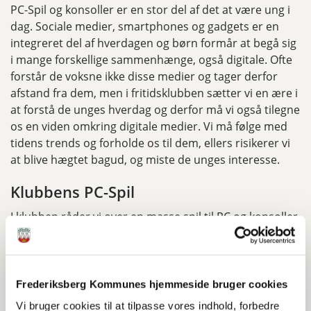
PC-Spil og konsoller er en stor del af det at være ung i
dag. Sociale medier, smartphones og gadgets er en
integreret del af hverdagen og børn formår at begå sig
i mange forskellige sammenhænge, også digitale. Ofte
forstår de voksne ikke disse medier og tager derfor
afstand fra dem, men i fritidsklubben sætter vi en ære i
at forstå de unges hverdag og derfor må vi også tilegne
os en viden omkring digitale medier. Vi må følge med
tidens trends og forholde os til dem, ellers risikerer vi
at blive hægtet bagud, og miste de unges interesse.
Klubbens PC-Spil
I klubben råder vi over en masse spil til PC og konsoller.
Det kan være svært som forældre at navigere rundt i
junglen af spil på markedet. Vores IT-medarbejder
vurderer løbende hvilke spil der er egnet til
fritidsklubben. For at sætte en standard der inkluderer
Frederiksberg Kommunes hjemmeside bruger cookies
flest mulige børn, har vi i det store hele valgt at følge
Vi bruger cookies til at tilpasse vores indhold, forbedre