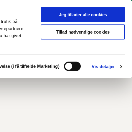
Jeg tillader alle cookies
trafik på
ysepartnere
Tillad nødvendige cookies
u har givet
Klubbens aktiviteter
Generel info
Kontakt
Print
Del
else (i få tilfælde Marketing)
Vis detaljer