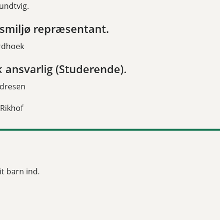
undtvig.
smiljø repræsentant.
rdhoek
k ansvarlig (Studerende).
ndresen
 Rikhof
t barn ind.