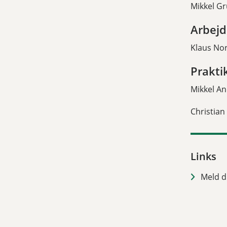
Mikkel Gr
Arbejd
Klaus No
Prakti
Mikkel A
Christian
Links
Meld di