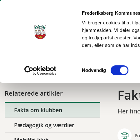
Frederiksberg Kommunes
Vi bruger cookies til at ti
hjemmesiden. Vi deler ogs
Jokeren
og tredjepartstjenester. V
dem, eller som de har inds
Tilbage til
Jokeren
Generel info
Fakta om klubben
Samtykkevalg
Nødvendig
Fak
Relaterede artikler
Fakta om klubben
Her fin
Pædagogik og værdier
Pr